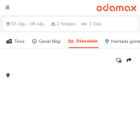
07 Ağu - 08 Ağu
2 Yetişkin
1 Oda
Olanaklar
Tesis
Genel Bilgi
Haritada göst