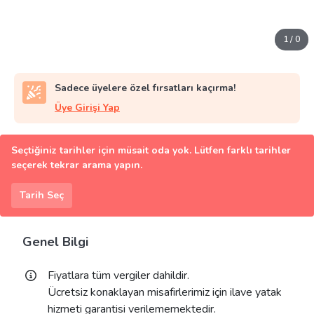
1
/
0
Sadece üyelere özel fırsatları kaçırma!
Üye Girişi Yap
Seçtiğiniz tarihler için müsait oda yok. Lütfen farklı tarihler
seçerek tekrar arama yapın.
Tarih Seç
Genel Bilgi
Fiyatlara tüm vergiler dahildir.
Ücretsiz konaklayan misafirlerimiz için ilave yatak
hizmeti garantisi verilememektedir.