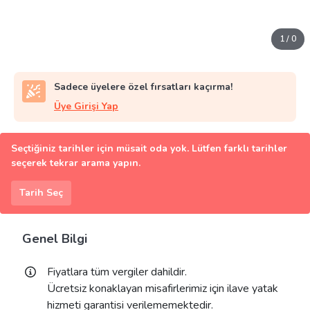
1
/
0
Sadece üyelere özel fırsatları kaçırma!
Üye Girişi Yap
Seçtiğiniz tarihler için müsait oda yok. Lütfen farklı tarihler
seçerek tekrar arama yapın.
Tarih Seç
Genel Bilgi
Fiyatlara tüm vergiler dahildir.
Ücretsiz konaklayan misafirlerimiz için ilave yatak
hizmeti garantisi verilememektedir.