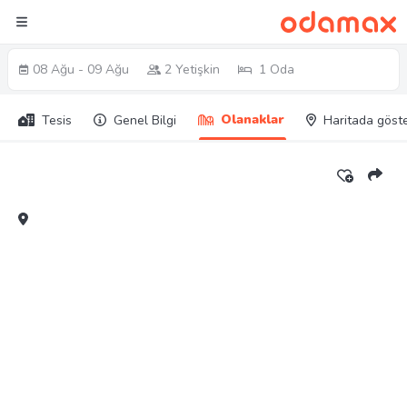
08 Ağu - 09 Ağu
2 Yetişkin
1 Oda
Olanaklar
Tesis
Genel Bilgi
Haritada göst