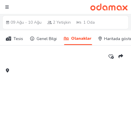
09 Ağu - 10 Ağu
2 Yetişkin
1 Oda
Olanaklar
Tesis
Genel Bilgi
Haritada göst