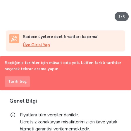
1
/
0
Sadece üyelere özel fırsatları kaçırma!
Üye Girişi Yap
Seçtiğiniz tarihler için müsait oda yok. Lütfen farklı tarihler
seçerek tekrar arama yapın.
Tarih Seç
Genel Bilgi
Fiyatlara tüm vergiler dahildir.
Ücretsiz konaklayan misafirlerimiz için ilave yatak
hizmeti garantisi verilememektedir.