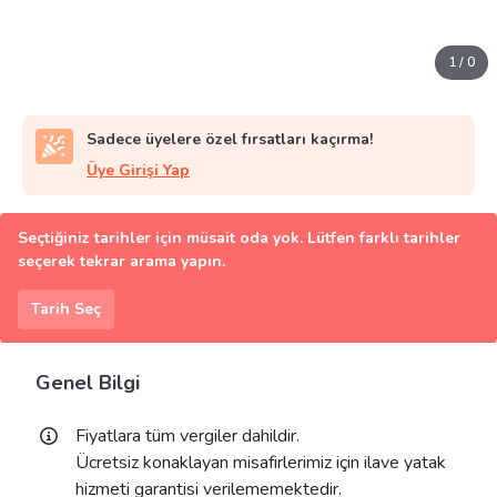
1
/
0
Sadece üyelere özel fırsatları kaçırma!
Üye Girişi Yap
Seçtiğiniz tarihler için müsait oda yok. Lütfen farklı tarihler
seçerek tekrar arama yapın.
Tarih Seç
Genel Bilgi
Fiyatlara tüm vergiler dahildir.
Ücretsiz konaklayan misafirlerimiz için ilave yatak
hizmeti garantisi verilememektedir.