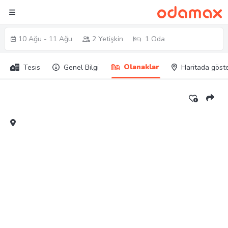
10 Ağu - 11 Ağu
2 Yetişkin
1 Oda
Olanaklar
Tesis
Genel Bilgi
Haritada göst