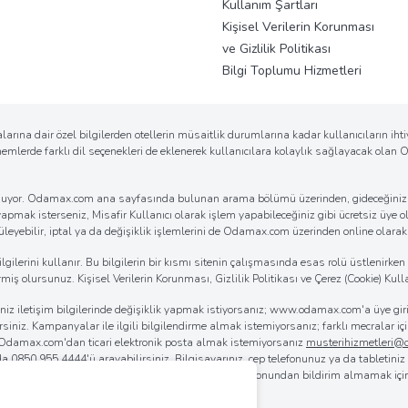
Kullanım Şartları
Kişisel Verilerin Korunması
ve Gizlilik Politikası
Bilgi Toplumu Hizmetleri
arına dair özel bilgilerden otellerin müsaitlik durumlarına kadar kullanıcıların ih
önemlerde farklı dil seçenekleri de eklenerek kullanıcılara kolaylık sağlayacak ola
k sunuyor. Odamax.com ana sayfasında bulunan arama bölümü üzerinden, gideceğiniz d
 yapmak isterseniz, Misafir Kullanıcı olarak işlem yapabileceğiniz gibi ücretsiz üye ol
eyebilir, iptal ya da değişiklik işlemlerini de Odamax.com üzerinden online olarak ko
erini kullanır. Bu bilgilerin bir kısmı sitenin çalışmasında esas rolü üstlenirken bi
iş olursunuz. Kişisel Verilerin Korunması, Gizlilik Politikası ve Çerez (Cookie) Kulla
iğiniz iletişim bilgilerinde değişiklik yapmak istiyorsanız; www.odamax.com'a üye 
lirsiniz. Kampanyalar ile ilgili bilgilendirme almak istemiyorsanız; farklı mecralar
. Odamax.com'dan ticari elektronik posta almak istemiyorsanız
musterihizmetleri
 da
0850 955 4444
'ü arayabilirsiniz. Bilgisayarınız, cep telefonunuz ya da tabletini
rılmasını sağlayabilirsiniz. Odamax.com mobil aplikasyonundan bildirim almamak iç