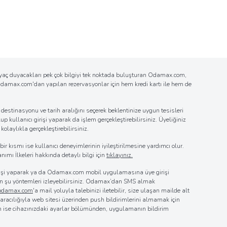
tiyaç duyacakları pek çok bilgiyi tek noktada buluşturan Odamax.com,
n Odamax.com'dan yapılan rezervasyonlar için hem kredi kartı ile hem de
estinasyonu ve tarih aralığını seçerek beklentinize uygun tesisleri
up kullanıcı girişi yaparak da işlem gerçekleştirebilirsiniz. Üyeliğiniz
laylıkla gerçekleştirebilirsiniz.
r kısmı ise kullanıcı deneyimlerinin iyileştirilmesine yardımcı olur.
nımı İlkeleri hakkında detaylı bilgi için
tıklayınız.
girişi yaparak ya da Odamax.com mobil uygulamasına üye girişi
 için şu yöntemleri izleyebilirsiniz. Odamax’dan SMS almak
@odamax.com
'a mail yoluyla talebinizi iletebilir, size ulaşan mailde alt
z aracılığıyla web sitesi üzerinden push bildirimlerini almamak için
in ise cihazınızdaki ayarlar bölümünden, uygulamanın bildirim