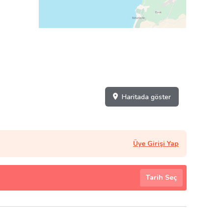
Haritada göster
Üye Girişi Yap
Tarih Seç