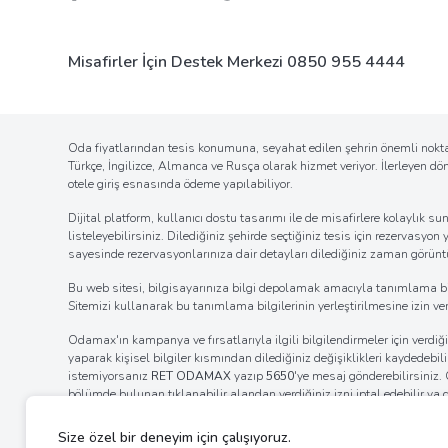
Misafirler İçin Destek Merkezi
0850 955 4444
Oda fiyatlarından tesis konumuna, seyahat edilen şehrin önemli noktal
Türkçe, İngilizce, Almanca ve Rusça olarak hizmet veriyor. İlerleyen d
otele giriş esnasında ödeme yapılabiliyor.
Dijital platform, kullanıcı dostu tasarımı ile de misafirlere kolaylı
listeleyebilirsiniz. Dilediğiniz şehirde seçtiğiniz tesis için rezervasyon
sayesinde rezervasyonlarınıza dair detayları dilediğiniz zaman görüntül
Bu web sitesi, bilgisayarınıza bilgi depolamak amacıyla tanımlama bilgil
Sitemizi kullanarak bu tanımlama bilgilerinin yerleştirilmesine izin verm
Odamax'ın kampanya ve fırsatlarıyla ilgili bilgilendirmeler için verd
yaparak kişisel bilgiler kısmından dilediğiniz değişiklikleri kaydedebi
istemiyorsanız
RET ODAMAX
yazıp
5650
'ye mesaj gönderebilirsiniz
bölümde bulunan tıklanabilir alandan verdiğiniz izni iptal edebilir ya
internet tarayıcınızın ayarlar bölümünden bildirim izinlerinin kaldı
ayarlarını değiştirerek bildirim alımına engel olabilirsiniz.