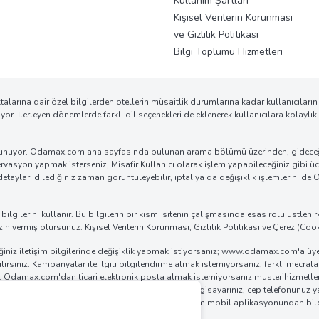
Kullanım Şartları
Kişisel Verilerin Korunması
ve Gizlilik Politikası
Bilgi Toplumu Hizmetleri
larına dair özel bilgilerden otellerin müsaitlik durumlarına kadar kullanıcıların
or. İlerleyen dönemlerde farklı dil seçenekleri de eklenerek kullanıcılara kola
lık sunuyor. Odamax.com ana sayfasında bulunan arama bölümü üzerinden, gideceği
 rezervasyon yapmak isterseniz, Misafir Kullanıcı olarak işlem yapabileceğiniz gibi ü
r detayları dilediğiniz zaman görüntüleyebilir, iptal ya da değişiklik işlemlerini 
ilerini kullanır. Bu bilgilerin bir kısmı sitenin çalışmasında esas rolü üstlenirke
zin vermiş olursunuz. Kişisel Verilerin Korunması, Gizlilik Politikası ve Çerez (Cook
rdiğiniz iletişim bilgilerinde değişiklik yapmak istiyorsanız; www.odamax.com'a
bilirsiniz. Kampanyalar ile ilgili bilgilendirme almak istemiyorsanız; farklı mecra
z. Odamax.com'dan ticari elektronik posta almak istemiyorsanız
musterihizmet
l edebilir ya da
0850 955 4444
'ü arayabilirsiniz. Bilgisayarınız, cep telefonunuz y
inlerinin kaldırılmasını sağlayabilirsiniz. Odamax.com mobil aplikasyonundan bi
abilirsiniz.