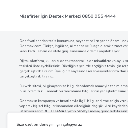
Misafirler İçin Destek Merkezi
0850 955 4444
Oda fiyatlarından tesis konumuna, seyahat edilen şehrin önemli nokta
Odamax.com, Türkçe, İngilizce, Almanca ve Rusça olarak hizmet veriy
kredi kartı ile hem de otele giriş esnasında ödeme yapılabiliyor.
Dijital platform, kullanıcı dostu tasarımı ile de misafirlere kolay
tesisleri listeleyebilirsiniz. Dilediğiniz şehirde seçtiğiniz tesis için
gerçekleştirebilirsiniz. Üyeliğiniz sayesinde rezervasyonlarınıza dai
gerçekleştirebilirsiniz.
Bu web sitesi, bilgisayarınıza bilgi depolamak amacıyla tanımlama bilg
olur. Sitemizi kullanarak bu tanımlama bilgilerinin yerleştirilmesine i
Odamax'ın kampanya ve fırsatlarıyla ilgili bilgilendirmeler için ve
yaparak kişisel bilgiler kısmından dilediğiniz değişiklikleri kaydede
istemiyorsanız
RET ODAMAX
yazıp
5650
'ye mesaj gönderebilirsini
mailde alt bölümde bulunan tıklanabilir alandan verdiğiniz izni ipta
almamak için internet tarayıcınızın ayarlar bölümünden bildirim iz
uygulamanın bildirim ayarlarını değiştirerek bildirim alımına engel ol