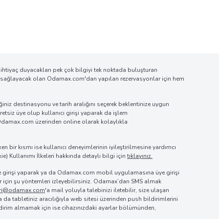
 ihtiyaç duyacakları pek çok bilgiyi tek noktada buluşturan
ylık sağlayacak olan Odamax.com'dan yapılan rezervasyonlar için hem
niz destinasyonu ve tarih aralığını seçerek beklentinize uygun
cretsiz üye olup kullanıcı girişi yaparak da işlem
de Odamax.com üzerinden online olarak kolaylıkla
n bir kısmı ise kullanıcı deneyimlerinin iyileştirilmesine yardımcı
ie) Kullanımı İlkeleri hakkında detaylı bilgi için
tıklayınız.
 üye girişi yaparak ya da Odamax.com mobil uygulamasına üye girişi
lar için şu yöntemleri izleyebilirsiniz. Odamax’dan SMS almak
leri@odamax.com
'a mail yoluyla talebinizi iletebilir, size ulaşan
a da tabletiniz aracılığıyla web sitesi üzerinden push bildirimlerini
ldirim almamak için ise cihazınızdaki ayarlar bölümünden,