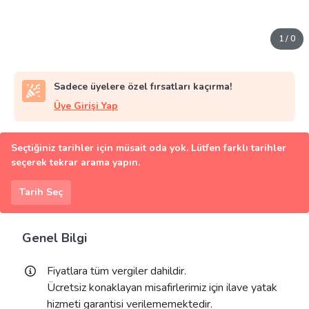
1
/
0
Sadece üyelere özel fırsatları kaçırma!
Üye Girişi Yap
Seçtiğiniz tarihler için müsait oda yok. Lütfen farklı tarihler
seçerek tekrar arama yapın.
Tarih Seç
Genel Bilgi
Fiyatlara tüm vergiler dahildir.
Ücretsiz konaklayan misafirlerimiz için ilave yatak
hizmeti garantisi verilememektedir.