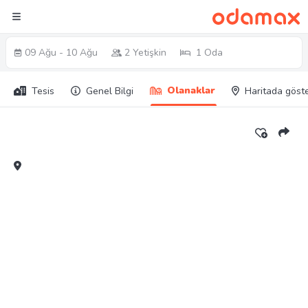
09 Ağu - 10 Ağu
2 Yetişkin
1 Oda
Olanaklar
Tesis
Genel Bilgi
Haritada göst