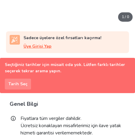
1
/
0
Sadece üyelere özel fırsatları kaçırma!
Üye Girişi Yap
Seçtiğiniz tarihler için müsait oda yok. Lütfen farklı tarihler
seçerek tekrar arama yapın.
Tarih Seç
Genel Bilgi
Fiyatlara tüm vergiler dahildir.
Ücretsiz konaklayan misafirlerimiz için ilave yatak
hizmeti garantisi verilememektedir.