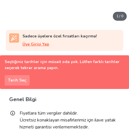
1
/
0
Sadece üyelere özel fırsatları kaçırma!
Üye Girişi Yap
Seçtiğiniz tarihler için müsait oda yok. Lütfen farklı tarihler
seçerek tekrar arama yapın.
Tarih Seç
Genel Bilgi
Fiyatlara tüm vergiler dahildir.
Ücretsiz konaklayan misafirlerimiz için ilave yatak
hizmeti garantisi verilememektedir.