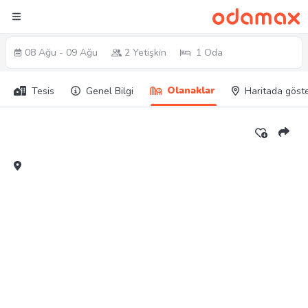
08 Ağu - 09 Ağu
2 Yetişkin
1 Oda
Olanaklar
Tesis
Genel Bilgi
Haritada göst