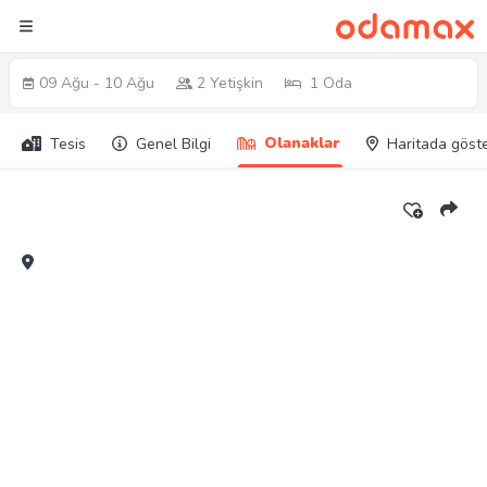
09 Ağu - 10 Ağu
2 Yetişkin
1 Oda
Olanaklar
Tesis
Genel Bilgi
Haritada göst