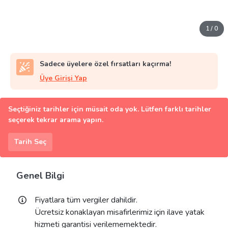
1
/
0
Sadece üyelere özel fırsatları kaçırma!
Üye Girişi Yap
Seçtiğiniz tarihler için müsait oda yok. Lütfen farklı tarihler
seçerek tekrar arama yapın.
Tarih Seç
Genel Bilgi
Fiyatlara tüm vergiler dahildir.
Ücretsiz konaklayan misafirlerimiz için ilave yatak
hizmeti garantisi verilememektedir.