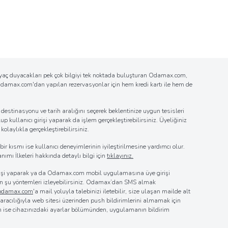
tiyaç duyacakları pek çok bilgiyi tek noktada buluşturan Odamax.com,
n Odamax.com'dan yapılan rezervasyonlar için hem kredi kartı ile hem de
estinasyonu ve tarih aralığını seçerek beklentinize uygun tesisleri
up kullanıcı girişi yaparak da işlem gerçekleştirebilirsiniz. Üyeliğiniz
laylıkla gerçekleştirebilirsiniz.
r kısmı ise kullanıcı deneyimlerinin iyileştirilmesine yardımcı olur.
nımı İlkeleri hakkında detaylı bilgi için
tıklayınız.
girişi yaparak ya da Odamax.com mobil uygulamasına üye girişi
 için şu yöntemleri izleyebilirsiniz. Odamax’dan SMS almak
@odamax.com
'a mail yoluyla talebinizi iletebilir, size ulaşan mailde alt
z aracılığıyla web sitesi üzerinden push bildirimlerini almamak için
in ise cihazınızdaki ayarlar bölümünden, uygulamanın bildirim