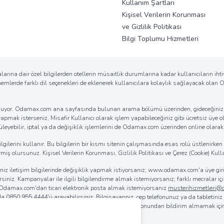
Kullanım Şartları
Kişisel Verilerin Korunması
ve Gizlilik Politikası
Bilgi Toplumu Hizmetleri
arına dair özel bilgilerden otellerin müsaitlik durumlarına kadar kullanıcıların ih
önemlerde farklı dil seçenekleri de eklenerek kullanıcılara kolaylık sağlayacak ola
k sunuyor. Odamax.com ana sayfasında bulunan arama bölümü üzerinden, gideceğiniz d
 yapmak isterseniz, Misafir Kullanıcı olarak işlem yapabileceğiniz gibi ücretsiz üye ol
eyebilir, iptal ya da değişiklik işlemlerini de Odamax.com üzerinden online olarak ko
erini kullanır. Bu bilgilerin bir kısmı sitenin çalışmasında esas rolü üstlenirken bi
iş olursunuz. Kişisel Verilerin Korunması, Gizlilik Politikası ve Çerez (Cookie) Kulla
iğiniz iletişim bilgilerinde değişiklik yapmak istiyorsanız; www.odamax.com'a üye 
lirsiniz. Kampanyalar ile ilgili bilgilendirme almak istemiyorsanız; farklı mecralar
. Odamax.com'dan ticari elektronik posta almak istemiyorsanız
musterihizmetleri
 da
0850 955 4444
'ü arayabilirsiniz. Bilgisayarınız, cep telefonunuz ya da tabletini
rılmasını sağlayabilirsiniz. Odamax.com mobil aplikasyonundan bildirim almamak iç