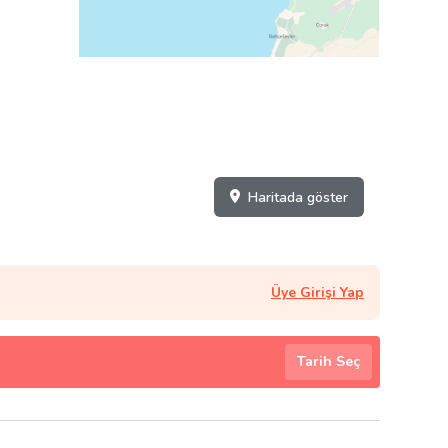
Haritada göster
Üye Girişi Yap
Tarih Seç