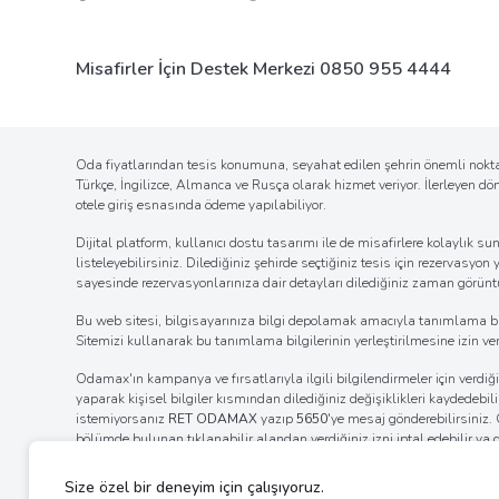
Misafirler İçin Destek Merkezi
0850 955 4444
Oda fiyatlarından tesis konumuna, seyahat edilen şehrin önemli noktal
Türkçe, İngilizce, Almanca ve Rusça olarak hizmet veriyor. İlerleyen d
otele giriş esnasında ödeme yapılabiliyor.
Dijital platform, kullanıcı dostu tasarımı ile de misafirlere kolaylı
listeleyebilirsiniz. Dilediğiniz şehirde seçtiğiniz tesis için rezervasyon
sayesinde rezervasyonlarınıza dair detayları dilediğiniz zaman görüntül
Bu web sitesi, bilgisayarınıza bilgi depolamak amacıyla tanımlama bilgil
Sitemizi kullanarak bu tanımlama bilgilerinin yerleştirilmesine izin verm
Odamax'ın kampanya ve fırsatlarıyla ilgili bilgilendirmeler için verd
yaparak kişisel bilgiler kısmından dilediğiniz değişiklikleri kaydedebi
istemiyorsanız
RET ODAMAX
yazıp
5650
'ye mesaj gönderebilirsiniz
bölümde bulunan tıklanabilir alandan verdiğiniz izni iptal edebilir ya
internet tarayıcınızın ayarlar bölümünden bildirim izinlerinin kaldı
ayarlarını değiştirerek bildirim alımına engel olabilirsiniz.