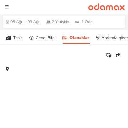
08 Ağu - 09 Ağu
2 Yetişkin
1 Oda
Olanaklar
Tesis
Genel Bilgi
Haritada göst