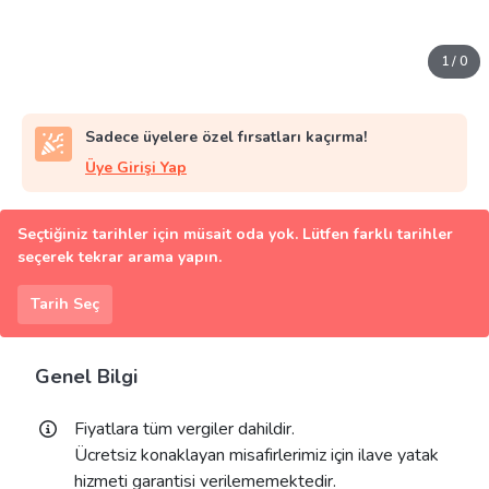
1
/
0
Sadece üyelere özel fırsatları kaçırma!
Üye Girişi Yap
Seçtiğiniz tarihler için müsait oda yok. Lütfen farklı tarihler
seçerek tekrar arama yapın.
Tarih Seç
Genel Bilgi
Fiyatlara tüm vergiler dahildir.
Ücretsiz konaklayan misafirlerimiz için ilave yatak
hizmeti garantisi verilememektedir.