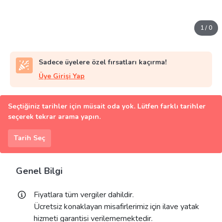
1
/
0
Sadece üyelere özel fırsatları kaçırma!
Üye Girişi Yap
Seçtiğiniz tarihler için müsait oda yok. Lütfen farklı tarihler
seçerek tekrar arama yapın.
Tarih Seç
Genel Bilgi
Fiyatlara tüm vergiler dahildir.
Ücretsiz konaklayan misafirlerimiz için ilave yatak
hizmeti garantisi verilememektedir.