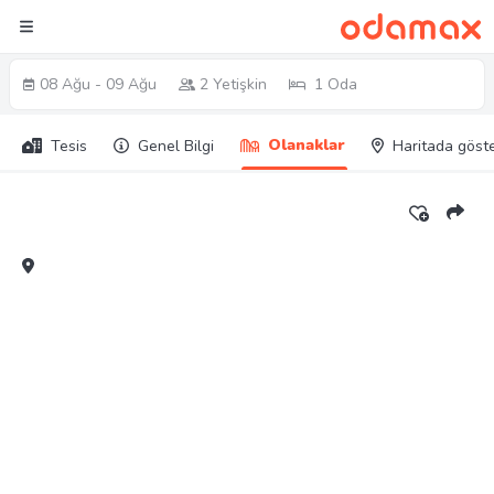
08 Ağu - 09 Ağu
2 Yetişkin
1 Oda
Olanaklar
Tesis
Genel Bilgi
Haritada göst