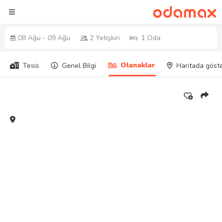
08 Ağu - 09 Ağu
2 Yetişkin
1 Oda
Olanaklar
Tesis
Genel Bilgi
Haritada göst