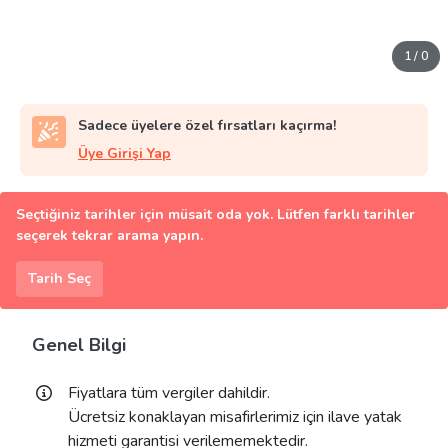
1
/
0
Sadece üyelere özel fırsatları kaçırma!
Üye Girişi Yap
Seçtiğiniz tarihler için müsait oda yok. Lütfen farklı tarihler
seçerek tekrar arama yapın.
Tarih Seç
Genel Bilgi
Fiyatlara tüm vergiler dahildir.
Ücretsiz konaklayan misafirlerimiz için ilave yatak
hizmeti garantisi verilememektedir.