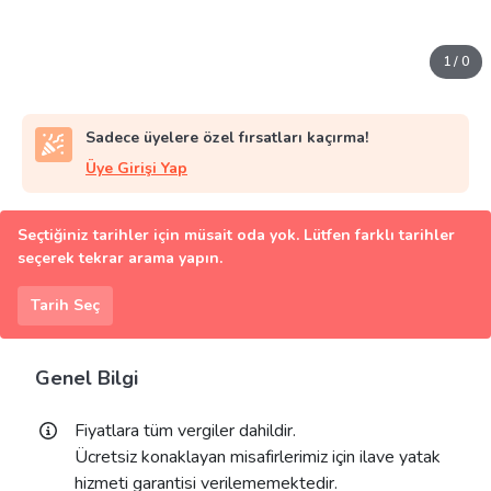
1
/
0
Sadece üyelere özel fırsatları kaçırma!
Üye Girişi Yap
Seçtiğiniz tarihler için müsait oda yok. Lütfen farklı tarihler
seçerek tekrar arama yapın.
Tarih Seç
Genel Bilgi
Fiyatlara tüm vergiler dahildir.
Ücretsiz konaklayan misafirlerimiz için ilave yatak
hizmeti garantisi verilememektedir.