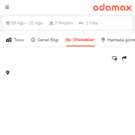
09 Ağu - 10 Ağu
2 Yetişkin
1 Oda
Olanaklar
Tesis
Genel Bilgi
Haritada göst