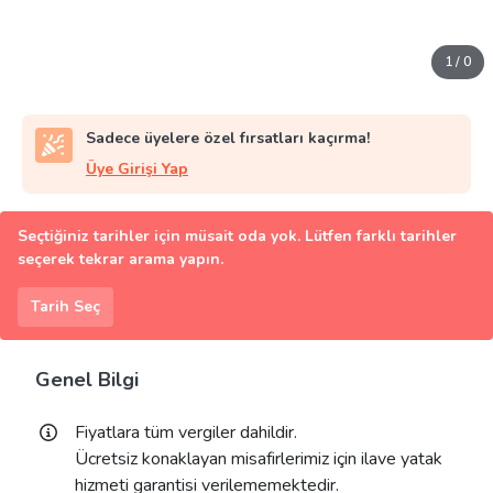
1
/
0
Sadece üyelere özel fırsatları kaçırma!
Üye Girişi Yap
Seçtiğiniz tarihler için müsait oda yok. Lütfen farklı tarihler
seçerek tekrar arama yapın.
Tarih Seç
Genel Bilgi
Fiyatlara tüm vergiler dahildir.
Ücretsiz konaklayan misafirlerimiz için ilave yatak
hizmeti garantisi verilememektedir.