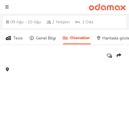
09 Ağu - 10 Ağu
2 Yetişkin
1 Oda
Olanaklar
Tesis
Genel Bilgi
Haritada göst