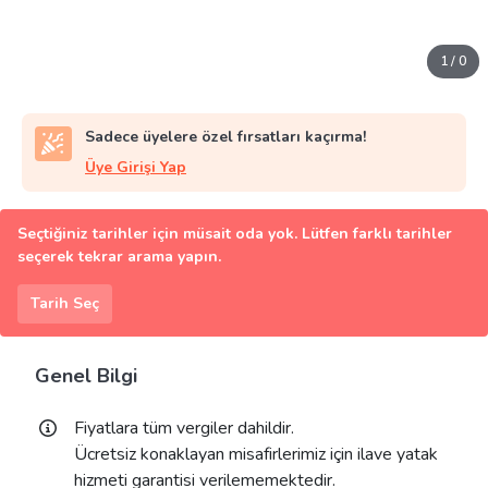
1
/
0
Sadece üyelere özel fırsatları kaçırma!
Üye Girişi Yap
Seçtiğiniz tarihler için müsait oda yok. Lütfen farklı tarihler
seçerek tekrar arama yapın.
Tarih Seç
Genel Bilgi
Fiyatlara tüm vergiler dahildir.
Ücretsiz konaklayan misafirlerimiz için ilave yatak
hizmeti garantisi verilememektedir.