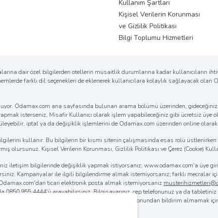
Kullanım Şartları
Kişisel Verilerin Korunması
ve Gizlilik Politikası
Bilgi Toplumu Hizmetleri
arına dair özel bilgilerden otellerin müsaitlik durumlarına kadar kullanıcıların ih
önemlerde farklı dil seçenekleri de eklenerek kullanıcılara kolaylık sağlayacak ola
k sunuyor. Odamax.com ana sayfasında bulunan arama bölümü üzerinden, gideceğiniz d
 yapmak isterseniz, Misafir Kullanıcı olarak işlem yapabileceğiniz gibi ücretsiz üye ol
eyebilir, iptal ya da değişiklik işlemlerini de Odamax.com üzerinden online olarak ko
erini kullanır. Bu bilgilerin bir kısmı sitenin çalışmasında esas rolü üstlenirken bi
iş olursunuz. Kişisel Verilerin Korunması, Gizlilik Politikası ve Çerez (Cookie) Kulla
iğiniz iletişim bilgilerinde değişiklik yapmak istiyorsanız; www.odamax.com'a üye 
lirsiniz. Kampanyalar ile ilgili bilgilendirme almak istemiyorsanız; farklı mecralar
. Odamax.com'dan ticari elektronik posta almak istemiyorsanız
musterihizmetleri
 da
0850 955 4444
'ü arayabilirsiniz. Bilgisayarınız, cep telefonunuz ya da tabletini
rılmasını sağlayabilirsiniz. Odamax.com mobil aplikasyonundan bildirim almamak iç