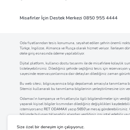
Misafirler İçin Destek Merkezi
0850 955 4444
Oda fiyatlarından tesis konumuna, seyahat edilen şehrin önemli noktal
Türkçe, İngilizce, Almanca ve Rusça olarak hizmet veriyor. İlerleyen d
otele giriş esnasında ödeme yapılabiliyor.
Dijital platform, kullanıcı dostu tasarımı ile de misafirlere kolaylı
listeleyebilirsiniz. Dilediğiniz şehirde seçtiğiniz tesis için rezervasyon
sayesinde rezervasyonlarınıza dair detayları dilediğiniz zaman görüntül
Bu web sitesi, bilgisayarınıza bilgi depolamak amacıyla tanımlama bilgil
Sitemizi kullanarak bu tanımlama bilgilerinin yerleştirilmesine izin verm
Odamax'ın kampanya ve fırsatlarıyla ilgili bilgilendirmeler için verd
yaparak kişisel bilgiler kısmından dilediğiniz değişiklikleri kaydedebi
istemiyorsanız
RET ODAMAX
yazıp
5650
'ye mesaj gönderebilirsiniz
bölümde bulunan tıklanabilir alandan verdiğiniz izni iptal edebilir ya
internet tarayıcınızın ayarlar bölümünden bildirim izinlerinin kaldı
ayarlarını değiştirerek bildirim alımına engel olabilirsiniz.