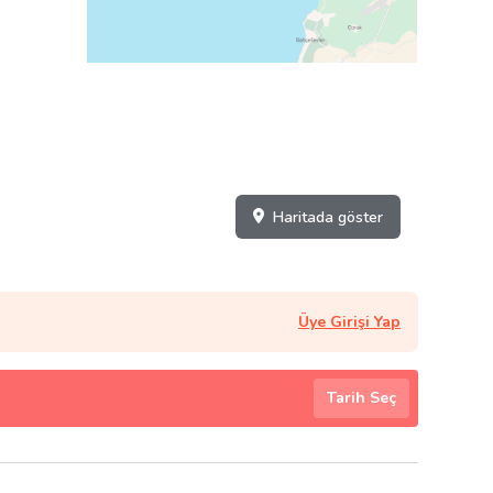
Haritada göster
Üye Girişi Yap
Tarih Seç