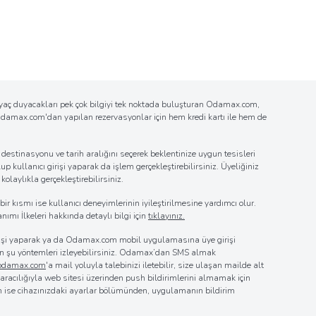
tiyaç duyacakları pek çok bilgiyi tek noktada buluşturan Odamax.com,
n Odamax.com'dan yapılan rezervasyonlar için hem kredi kartı ile hem de
estinasyonu ve tarih aralığını seçerek beklentinize uygun tesisleri
up kullanıcı girişi yaparak da işlem gerçekleştirebilirsiniz. Üyeliğiniz
laylıkla gerçekleştirebilirsiniz.
r kısmı ise kullanıcı deneyimlerinin iyileştirilmesine yardımcı olur.
nımı İlkeleri hakkında detaylı bilgi için
tıklayınız.
girişi yaparak ya da Odamax.com mobil uygulamasına üye girişi
 için şu yöntemleri izleyebilirsiniz. Odamax’dan SMS almak
@odamax.com
'a mail yoluyla talebinizi iletebilir, size ulaşan mailde alt
z aracılığıyla web sitesi üzerinden push bildirimlerini almamak için
in ise cihazınızdaki ayarlar bölümünden, uygulamanın bildirim