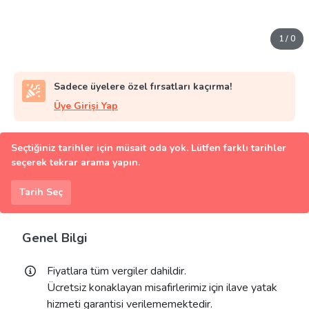
1
/
0
Sadece üyelere özel fırsatları kaçırma!
Üye Girişi Yap
Seçtiğiniz tarihler için müsait oda yok. Lütfen farklı tarihler
seçerek tekrar arama yapın.
Tarih Seç
Genel Bilgi
Fiyatlara tüm vergiler dahildir.
Ücretsiz konaklayan misafirlerimiz için ilave yatak
hizmeti garantisi verilememektedir.