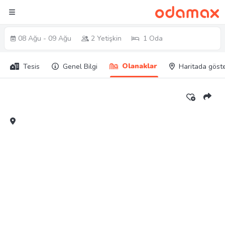
08 Ağu - 09 Ağu
2 Yetişkin
1 Oda
Olanaklar
Tesis
Genel Bilgi
Haritada göst