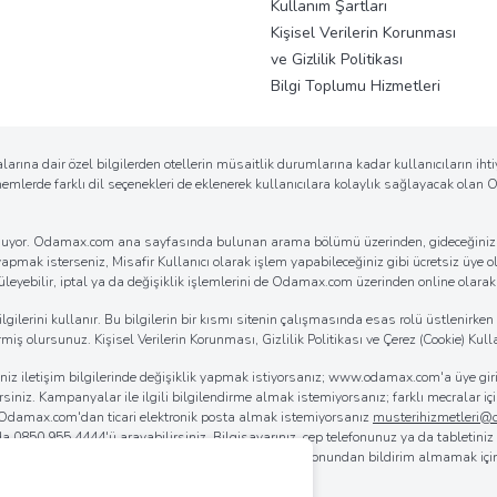
Kullanım Şartları
Kişisel Verilerin Korunması
ve Gizlilik Politikası
Bilgi Toplumu Hizmetleri
arına dair özel bilgilerden otellerin müsaitlik durumlarına kadar kullanıcıların ih
önemlerde farklı dil seçenekleri de eklenerek kullanıcılara kolaylık sağlayacak ola
k sunuyor. Odamax.com ana sayfasında bulunan arama bölümü üzerinden, gideceğiniz d
 yapmak isterseniz, Misafir Kullanıcı olarak işlem yapabileceğiniz gibi ücretsiz üye ol
eyebilir, iptal ya da değişiklik işlemlerini de Odamax.com üzerinden online olarak ko
erini kullanır. Bu bilgilerin bir kısmı sitenin çalışmasında esas rolü üstlenirken bi
iş olursunuz. Kişisel Verilerin Korunması, Gizlilik Politikası ve Çerez (Cookie) Kulla
iğiniz iletişim bilgilerinde değişiklik yapmak istiyorsanız; www.odamax.com'a üye 
lirsiniz. Kampanyalar ile ilgili bilgilendirme almak istemiyorsanız; farklı mecralar
. Odamax.com'dan ticari elektronik posta almak istemiyorsanız
musterihizmetleri
 da
0850 955 4444
'ü arayabilirsiniz. Bilgisayarınız, cep telefonunuz ya da tabletini
rılmasını sağlayabilirsiniz. Odamax.com mobil aplikasyonundan bildirim almamak iç