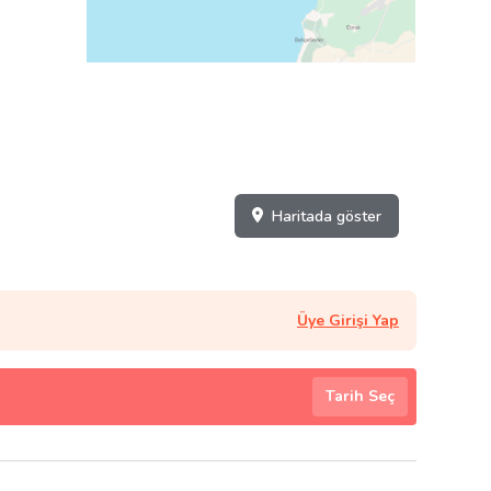
Haritada göster
Üye Girişi Yap
Tarih Seç