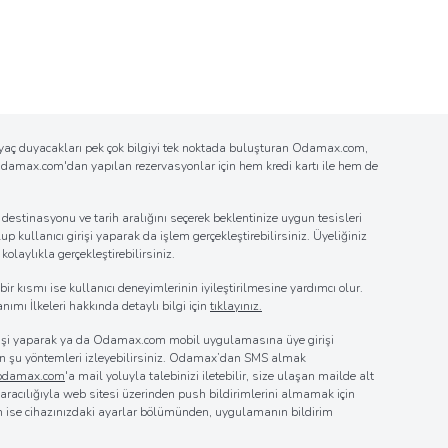
tiyaç duyacakları pek çok bilgiyi tek noktada buluşturan Odamax.com,
n Odamax.com'dan yapılan rezervasyonlar için hem kredi kartı ile hem de
estinasyonu ve tarih aralığını seçerek beklentinize uygun tesisleri
up kullanıcı girişi yaparak da işlem gerçekleştirebilirsiniz. Üyeliğiniz
laylıkla gerçekleştirebilirsiniz.
r kısmı ise kullanıcı deneyimlerinin iyileştirilmesine yardımcı olur.
nımı İlkeleri hakkında detaylı bilgi için
tıklayınız.
girişi yaparak ya da Odamax.com mobil uygulamasına üye girişi
 için şu yöntemleri izleyebilirsiniz. Odamax’dan SMS almak
@odamax.com
'a mail yoluyla talebinizi iletebilir, size ulaşan mailde alt
z aracılığıyla web sitesi üzerinden push bildirimlerini almamak için
in ise cihazınızdaki ayarlar bölümünden, uygulamanın bildirim