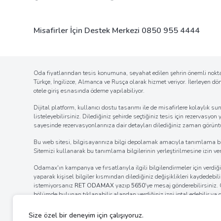
Misafirler İçin Destek Merkezi
0850 955 4444
Oda fiyatlarından tesis konumuna, seyahat edilen şehrin önemli noktal
Türkçe, İngilizce, Almanca ve Rusça olarak hizmet veriyor. İlerleyen d
otele giriş esnasında ödeme yapılabiliyor.
Dijital platform, kullanıcı dostu tasarımı ile de misafirlere kolaylı
listeleyebilirsiniz. Dilediğiniz şehirde seçtiğiniz tesis için rezervasyon
sayesinde rezervasyonlarınıza dair detayları dilediğiniz zaman görüntül
Bu web sitesi, bilgisayarınıza bilgi depolamak amacıyla tanımlama bilgil
Sitemizi kullanarak bu tanımlama bilgilerinin yerleştirilmesine izin verm
Odamax'ın kampanya ve fırsatlarıyla ilgili bilgilendirmeler için verd
yaparak kişisel bilgiler kısmından dilediğiniz değişiklikleri kaydedebi
istemiyorsanız
RET ODAMAX
yazıp
5650
'ye mesaj gönderebilirsiniz
bölümde bulunan tıklanabilir alandan verdiğiniz izni iptal edebilir ya
internet tarayıcınızın ayarlar bölümünden bildirim izinlerinin kaldı
ayarlarını değiştirerek bildirim alımına engel olabilirsiniz.