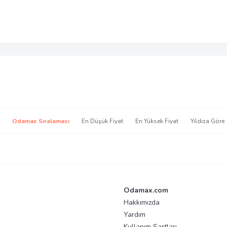
Odamax Sıralaması
En Düşük Fiyat
En Yüksek Fiyat
Yıldıza Göre
Odamax.com
Hakkımızda
Yardım
Kullanım Şartları