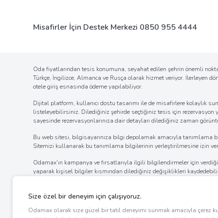
Misafirler İçin Destek Merkezi
0850 955 4444
Oda fiyatlarından tesis konumuna, seyahat edilen şehrin önemli noktal
Türkçe, İngilizce, Almanca ve Rusça olarak hizmet veriyor. İlerleyen d
otele giriş esnasında ödeme yapılabiliyor.
Dijital platform, kullanıcı dostu tasarımı ile de misafirlere kolaylı
listeleyebilirsiniz. Dilediğiniz şehirde seçtiğiniz tesis için rezervasyon
sayesinde rezervasyonlarınıza dair detayları dilediğiniz zaman görüntül
Bu web sitesi, bilgisayarınıza bilgi depolamak amacıyla tanımlama bilgil
Sitemizi kullanarak bu tanımlama bilgilerinin yerleştirilmesine izin verm
Odamax'ın kampanya ve fırsatlarıyla ilgili bilgilendirmeler için verd
yaparak kişisel bilgiler kısmından dilediğiniz değişiklikleri kaydedebi
istemiyorsanız
RET ODAMAX
yazıp
5650
'ye mesaj gönderebilirsiniz
bölümde bulunan tıklanabilir alandan verdiğiniz izni iptal edebilir ya
internet tarayıcınızın ayarlar bölümünden bildirim izinlerinin kaldı
ayarlarını değiştirerek bildirim alımına engel olabilirsiniz.