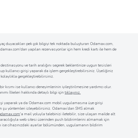
tiyaç duyacakları pek çok bilgiyi tek noktada buluşturan Odamax.com,
n Odamax.com'dan yapılan rezervasyonlar için hem kredi kartı ile hem de
estinasyonu ve tarih aralığını seçerek beklentinize uygun tesisleri
up kullanıcı girişi yaparak da işlem gerçekleştirebilirsiniz. Üyeliğiniz
laylıkla gerçekleştirebilirsiniz.
r kısmı ise kullanıcı deneyimlerinin iyileştirilmesine yardımcı olur.
nımı İlkeleri hakkında detaylı bilgi için
tıklayınız.
girişi yaparak ya da Odamax.com mobil uygulamasına üye girişi
 için şu yöntemleri izleyebilirsiniz. Odamax’dan SMS almak
@odamax.com
'a mail yoluyla talebinizi iletebilir, size ulaşan mailde alt
z aracılığıyla web sitesi üzerinden push bildirimlerini almamak için
in ise cihazınızdaki ayarlar bölümünden, uygulamanın bildirim