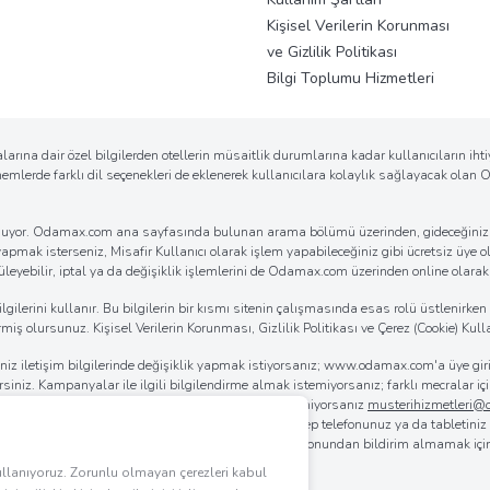
Kişisel Verilerin Korunması
ve Gizlilik Politikası
Bilgi Toplumu Hizmetleri
arına dair özel bilgilerden otellerin müsaitlik durumlarına kadar kullanıcıların ih
önemlerde farklı dil seçenekleri de eklenerek kullanıcılara kolaylık sağlayacak ola
k sunuyor. Odamax.com ana sayfasında bulunan arama bölümü üzerinden, gideceğiniz d
 yapmak isterseniz, Misafir Kullanıcı olarak işlem yapabileceğiniz gibi ücretsiz üye ol
eyebilir, iptal ya da değişiklik işlemlerini de Odamax.com üzerinden online olarak ko
erini kullanır. Bu bilgilerin bir kısmı sitenin çalışmasında esas rolü üstlenirken bi
iş olursunuz. Kişisel Verilerin Korunması, Gizlilik Politikası ve Çerez (Cookie) Kulla
iğiniz iletişim bilgilerinde değişiklik yapmak istiyorsanız; www.odamax.com'a üye 
lirsiniz. Kampanyalar ile ilgili bilgilendirme almak istemiyorsanız; farklı mecralar
. Odamax.com'dan ticari elektronik posta almak istemiyorsanız
musterihizmetleri
 da
0850 955 4444
'ü arayabilirsiniz. Bilgisayarınız, cep telefonunuz ya da tabletini
rılmasını sağlayabilirsiniz. Odamax.com mobil aplikasyonundan bildirim almamak iç