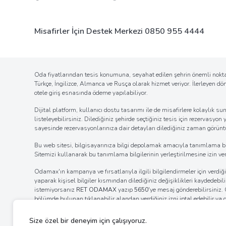
Misafirler İçin Destek Merkezi
0850 955 4444
Oda fiyatlarından tesis konumuna, seyahat edilen şehrin önemli noktal
Türkçe, İngilizce, Almanca ve Rusça olarak hizmet veriyor. İlerleyen d
otele giriş esnasında ödeme yapılabiliyor.
Dijital platform, kullanıcı dostu tasarımı ile de misafirlere kolaylı
listeleyebilirsiniz. Dilediğiniz şehirde seçtiğiniz tesis için rezervasyon
sayesinde rezervasyonlarınıza dair detayları dilediğiniz zaman görüntül
Bu web sitesi, bilgisayarınıza bilgi depolamak amacıyla tanımlama bilgil
Sitemizi kullanarak bu tanımlama bilgilerinin yerleştirilmesine izin verm
Odamax'ın kampanya ve fırsatlarıyla ilgili bilgilendirmeler için verd
yaparak kişisel bilgiler kısmından dilediğiniz değişiklikleri kaydedebi
istemiyorsanız
RET ODAMAX
yazıp
5650
'ye mesaj gönderebilirsiniz
bölümde bulunan tıklanabilir alandan verdiğiniz izni iptal edebilir ya
internet tarayıcınızın ayarlar bölümünden bildirim izinlerinin kaldı
ayarlarını değiştirerek bildirim alımına engel olabilirsiniz.