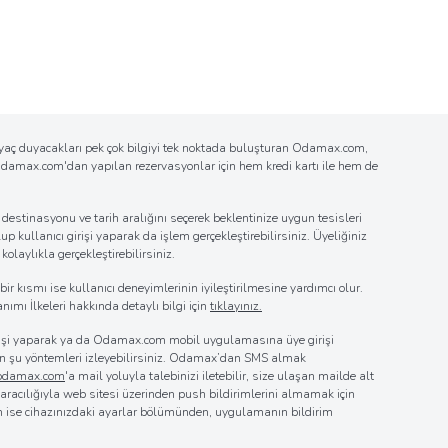
tiyaç duyacakları pek çok bilgiyi tek noktada buluşturan Odamax.com,
n Odamax.com'dan yapılan rezervasyonlar için hem kredi kartı ile hem de
estinasyonu ve tarih aralığını seçerek beklentinize uygun tesisleri
up kullanıcı girişi yaparak da işlem gerçekleştirebilirsiniz. Üyeliğiniz
laylıkla gerçekleştirebilirsiniz.
r kısmı ise kullanıcı deneyimlerinin iyileştirilmesine yardımcı olur.
nımı İlkeleri hakkında detaylı bilgi için
tıklayınız.
girişi yaparak ya da Odamax.com mobil uygulamasına üye girişi
 için şu yöntemleri izleyebilirsiniz. Odamax’dan SMS almak
@odamax.com
'a mail yoluyla talebinizi iletebilir, size ulaşan mailde alt
z aracılığıyla web sitesi üzerinden push bildirimlerini almamak için
in ise cihazınızdaki ayarlar bölümünden, uygulamanın bildirim