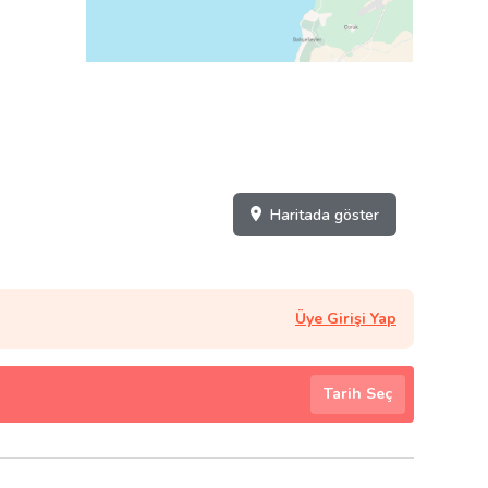
Haritada göster
Üye Girişi Yap
Tarih Seç