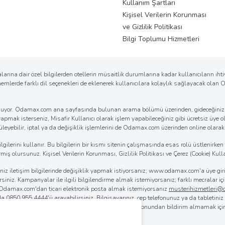
Kullanım Şartları
Kişisel Verilerin Korunması
ve Gizlilik Politikası
Bilgi Toplumu Hizmetleri
arına dair özel bilgilerden otellerin müsaitlik durumlarına kadar kullanıcıların ih
önemlerde farklı dil seçenekleri de eklenerek kullanıcılara kolaylık sağlayacak ola
k sunuyor. Odamax.com ana sayfasında bulunan arama bölümü üzerinden, gideceğiniz d
 yapmak isterseniz, Misafir Kullanıcı olarak işlem yapabileceğiniz gibi ücretsiz üye ol
eyebilir, iptal ya da değişiklik işlemlerini de Odamax.com üzerinden online olarak ko
erini kullanır. Bu bilgilerin bir kısmı sitenin çalışmasında esas rolü üstlenirken bi
iş olursunuz. Kişisel Verilerin Korunması, Gizlilik Politikası ve Çerez (Cookie) Kulla
iğiniz iletişim bilgilerinde değişiklik yapmak istiyorsanız; www.odamax.com'a üye 
lirsiniz. Kampanyalar ile ilgili bilgilendirme almak istemiyorsanız; farklı mecralar
. Odamax.com'dan ticari elektronik posta almak istemiyorsanız
musterihizmetleri
 da
0850 955 4444
'ü arayabilirsiniz. Bilgisayarınız, cep telefonunuz ya da tabletini
rılmasını sağlayabilirsiniz. Odamax.com mobil aplikasyonundan bildirim almamak iç