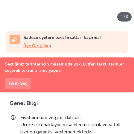
1
/
0
Sadece üyelere özel fırsatları kaçırma!
Üye Girişi Yap
Seçtiğiniz tarihler için müsait oda yok. Lütfen farklı tarihler
seçerek tekrar arama yapın.
Tarih Seç
Genel Bilgi
Fiyatlara tüm vergiler dahildir.
Ücretsiz konaklayan misafirlerimiz için ilave yatak
hizmeti garantisi verilememektedir.