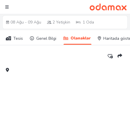
08 Ağu - 09 Ağu
2 Yetişkin
1 Oda
Olanaklar
Tesis
Genel Bilgi
Haritada göst