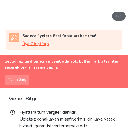
1
/
0
Sadece üyelere özel fırsatları kaçırma!
Üye Girişi Yap
Seçtiğiniz tarihler için müsait oda yok. Lütfen farklı tarihler
seçerek tekrar arama yapın.
Tarih Seç
Genel Bilgi
Fiyatlara tüm vergiler dahildir.
Ücretsiz konaklayan misafirlerimiz için ilave yatak
hizmeti garantisi verilememektedir.