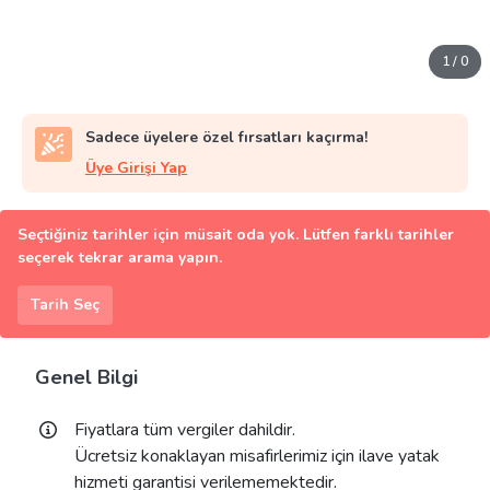
1
/
0
Sadece üyelere özel fırsatları kaçırma!
Üye Girişi Yap
Seçtiğiniz tarihler için müsait oda yok. Lütfen farklı tarihler
seçerek tekrar arama yapın.
Tarih Seç
Genel Bilgi
Fiyatlara tüm vergiler dahildir.
Ücretsiz konaklayan misafirlerimiz için ilave yatak
hizmeti garantisi verilememektedir.