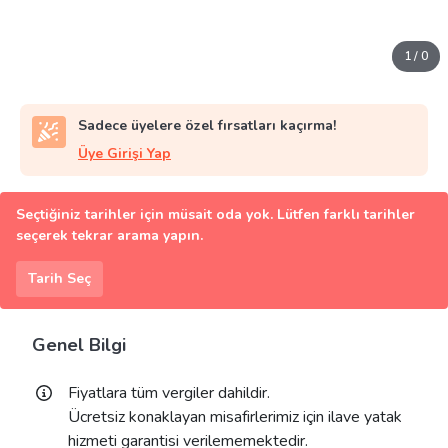
1
/
0
Sadece üyelere özel fırsatları kaçırma!
Üye Girişi Yap
Seçtiğiniz tarihler için müsait oda yok. Lütfen farklı tarihler
seçerek tekrar arama yapın.
Tarih Seç
Genel Bilgi
Fiyatlara tüm vergiler dahildir.
Ücretsiz konaklayan misafirlerimiz için ilave yatak
hizmeti garantisi verilememektedir.