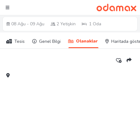
08 Ağu - 09 Ağu
2 Yetişkin
1 Oda
Olanaklar
Tesis
Genel Bilgi
Haritada göst