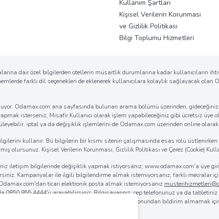
Kullanım Şartları
Kişisel Verilerin Korunması
ve Gizlilik Politikası
Bilgi Toplumu Hizmetleri
arına dair özel bilgilerden otellerin müsaitlik durumlarına kadar kullanıcıların ih
önemlerde farklı dil seçenekleri de eklenerek kullanıcılara kolaylık sağlayacak ola
k sunuyor. Odamax.com ana sayfasında bulunan arama bölümü üzerinden, gideceğiniz d
 yapmak isterseniz, Misafir Kullanıcı olarak işlem yapabileceğiniz gibi ücretsiz üye ol
eyebilir, iptal ya da değişiklik işlemlerini de Odamax.com üzerinden online olarak ko
erini kullanır. Bu bilgilerin bir kısmı sitenin çalışmasında esas rolü üstlenirken bi
iş olursunuz. Kişisel Verilerin Korunması, Gizlilik Politikası ve Çerez (Cookie) Kulla
iğiniz iletişim bilgilerinde değişiklik yapmak istiyorsanız; www.odamax.com'a üye 
lirsiniz. Kampanyalar ile ilgili bilgilendirme almak istemiyorsanız; farklı mecralar
. Odamax.com'dan ticari elektronik posta almak istemiyorsanız
musterihizmetleri
 da
0850 955 4444
'ü arayabilirsiniz. Bilgisayarınız, cep telefonunuz ya da tabletini
rılmasını sağlayabilirsiniz. Odamax.com mobil aplikasyonundan bildirim almamak iç