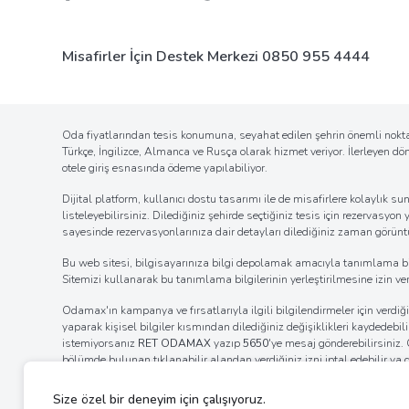
Misafirler İçin Destek Merkezi
0850 955 4444
Oda fiyatlarından tesis konumuna, seyahat edilen şehrin önemli noktal
Türkçe, İngilizce, Almanca ve Rusça olarak hizmet veriyor. İlerleyen d
otele giriş esnasında ödeme yapılabiliyor.
Dijital platform, kullanıcı dostu tasarımı ile de misafirlere kolaylı
listeleyebilirsiniz. Dilediğiniz şehirde seçtiğiniz tesis için rezervasyon
sayesinde rezervasyonlarınıza dair detayları dilediğiniz zaman görüntül
Bu web sitesi, bilgisayarınıza bilgi depolamak amacıyla tanımlama bilgil
Sitemizi kullanarak bu tanımlama bilgilerinin yerleştirilmesine izin verm
Odamax'ın kampanya ve fırsatlarıyla ilgili bilgilendirmeler için verd
yaparak kişisel bilgiler kısmından dilediğiniz değişiklikleri kaydedebi
istemiyorsanız
RET ODAMAX
yazıp
5650
'ye mesaj gönderebilirsiniz
bölümde bulunan tıklanabilir alandan verdiğiniz izni iptal edebilir ya
internet tarayıcınızın ayarlar bölümünden bildirim izinlerinin kaldı
ayarlarını değiştirerek bildirim alımına engel olabilirsiniz.