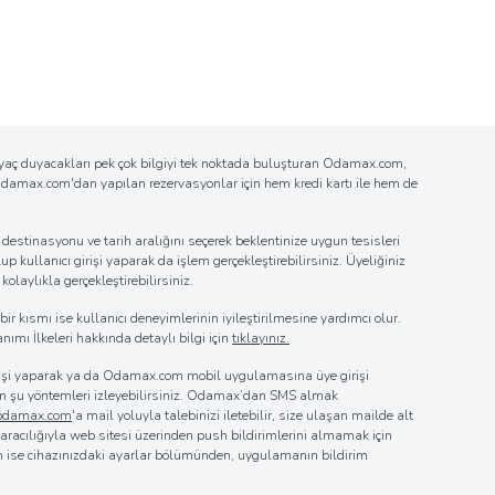
tiyaç duyacakları pek çok bilgiyi tek noktada buluşturan Odamax.com,
n Odamax.com'dan yapılan rezervasyonlar için hem kredi kartı ile hem de
estinasyonu ve tarih aralığını seçerek beklentinize uygun tesisleri
up kullanıcı girişi yaparak da işlem gerçekleştirebilirsiniz. Üyeliğiniz
laylıkla gerçekleştirebilirsiniz.
r kısmı ise kullanıcı deneyimlerinin iyileştirilmesine yardımcı olur.
nımı İlkeleri hakkında detaylı bilgi için
tıklayınız.
girişi yaparak ya da Odamax.com mobil uygulamasına üye girişi
 için şu yöntemleri izleyebilirsiniz. Odamax’dan SMS almak
@odamax.com
'a mail yoluyla talebinizi iletebilir, size ulaşan mailde alt
z aracılığıyla web sitesi üzerinden push bildirimlerini almamak için
in ise cihazınızdaki ayarlar bölümünden, uygulamanın bildirim