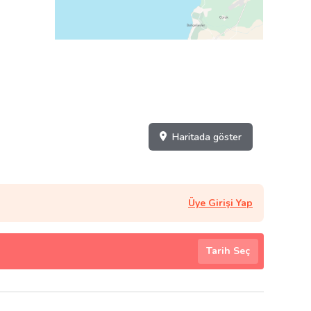
Haritada göster
Üye Girişi Yap
Tarih Seç