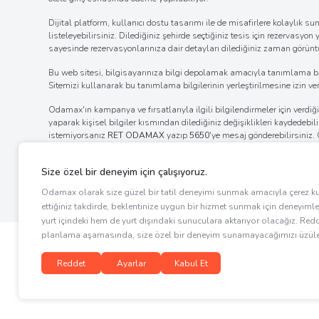
Dijital platform, kullanıcı dostu tasarımı ile de misafirlere kolaylı
listeleyebilirsiniz. Dilediğiniz şehirde seçtiğiniz tesis için rezervasyon
sayesinde rezervasyonlarınıza dair detayları dilediğiniz zaman görüntül
Bu web sitesi, bilgisayarınıza bilgi depolamak amacıyla tanımlama bilgil
Sitemizi kullanarak bu tanımlama bilgilerinin yerleştirilmesine izin verm
Odamax'ın kampanya ve fırsatlarıyla ilgili bilgilendirmeler için verd
yaparak kişisel bilgiler kısmından dilediğiniz değişiklikleri kaydedebi
istemiyorsanız
RET ODAMAX
yazıp
5650
'ye mesaj gönderebilirsiniz
bölümde bulunan tıklanabilir alandan verdiğiniz izni iptal edebilir ya
internet tarayıcınızın ayarlar bölümünden bildirim izinlerinin kaldı
ayarlarını değiştirerek bildirim alımına engel olabilirsiniz.
Copyright © 2026 Ets Ersoy Turistik Servisleri A.Ş. Tüm hakları saklıdır
Odamax bir
markasıdır.