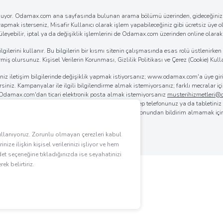
k sunuyor. Odamax.com ana sayfasında bulunan arama bölümü üzerinden, gideceğiniz d
 yapmak isterseniz, Misafir Kullanıcı olarak işlem yapabileceğiniz gibi ücretsiz üye ol
eyebilir, iptal ya da değişiklik işlemlerini de Odamax.com üzerinden online olarak ko
erini kullanır. Bu bilgilerin bir kısmı sitenin çalışmasında esas rolü üstlenirken bi
iş olursunuz. Kişisel Verilerin Korunması, Gizlilik Politikası ve Çerez (Cookie) Kulla
iğiniz iletişim bilgilerinde değişiklik yapmak istiyorsanız; www.odamax.com'a üye 
lirsiniz. Kampanyalar ile ilgili bilgilendirme almak istemiyorsanız; farklı mecralar
. Odamax.com'dan ticari elektronik posta almak istemiyorsanız
musterihizmetleri
 da
0850 955 4444
'ü arayabilirsiniz. Bilgisayarınız, cep telefonunuz ya da tabletini
rılmasını sağlayabilirsiniz. Odamax.com mobil aplikasyonundan bildirim almamak iç
.