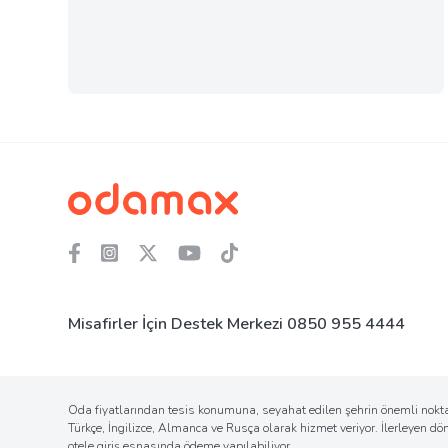
Misafirler İçin Destek Merkezi
0850 955 4444
Oda fiyatlarından tesis konumuna, seyahat edilen şehrin önemli noktal
Türkçe, İngilizce, Almanca ve Rusça olarak hizmet veriyor. İlerleyen d
otele giriş esnasında ödeme yapılabiliyor.