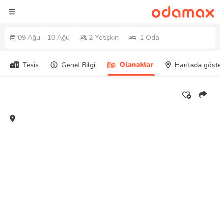
09 Ağu - 10 Ağu
2 Yetişkin
1 Oda
Olanaklar
Tesis
Genel Bilgi
Haritada göst