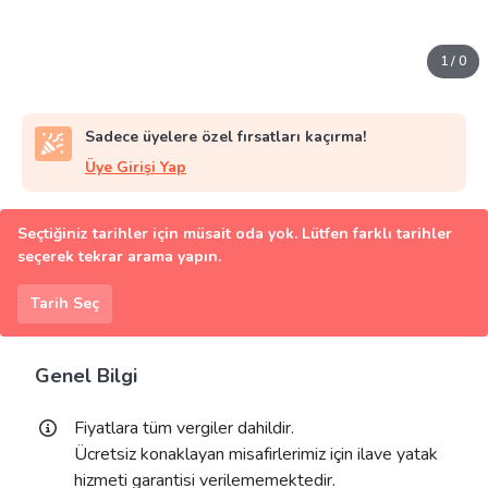
1
/
0
Sadece üyelere özel fırsatları kaçırma!
Üye Girişi Yap
Seçtiğiniz tarihler için müsait oda yok. Lütfen farklı tarihler
seçerek tekrar arama yapın.
Tarih Seç
Genel Bilgi
Fiyatlara tüm vergiler dahildir.
Ücretsiz konaklayan misafirlerimiz için ilave yatak
hizmeti garantisi verilememektedir.