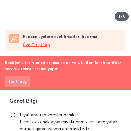
1
/
0
Sadece üyelere özel fırsatları kaçırma!
Üye Girişi Yap
Seçtiğiniz tarihler için müsait oda yok. Lütfen farklı tarihler
seçerek tekrar arama yapın.
Tarih Seç
Genel Bilgi
Fiyatlara tüm vergiler dahildir.
Ücretsiz konaklayan misafirlerimiz için ilave yatak
hizmeti garantisi verilememektedir.