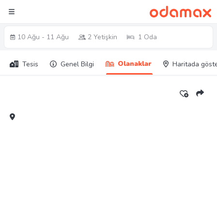
10 Ağu - 11 Ağu
2 Yetişkin
1 Oda
Olanaklar
Tesis
Genel Bilgi
Haritada göst