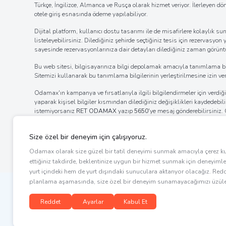
Türkçe, İngilizce, Almanca ve Rusça olarak hizmet veriyor. İlerleyen d
otele giriş esnasında ödeme yapılabiliyor.
Dijital platform, kullanıcı dostu tasarımı ile de misafirlere kolaylı
listeleyebilirsiniz. Dilediğiniz şehirde seçtiğiniz tesis için rezervasyon
sayesinde rezervasyonlarınıza dair detayları dilediğiniz zaman görüntül
Bu web sitesi, bilgisayarınıza bilgi depolamak amacıyla tanımlama bilgil
Sitemizi kullanarak bu tanımlama bilgilerinin yerleştirilmesine izin verm
Odamax'ın kampanya ve fırsatlarıyla ilgili bilgilendirmeler için verd
yaparak kişisel bilgiler kısmından dilediğiniz değişiklikleri kaydedebi
istemiyorsanız
RET ODAMAX
yazıp
5650
'ye mesaj gönderebilirsiniz
bölümde bulunan tıklanabilir alandan verdiğiniz izni iptal edebilir ya
internet tarayıcınızın ayarlar bölümünden bildirim izinlerinin kaldı
ayarlarını değiştirerek bildirim alımına engel olabilirsiniz.
Copyright © 2026 Ets Ersoy Turistik Servisleri A.Ş. Tüm hakları saklıdır
Odamax bir
markasıdır.