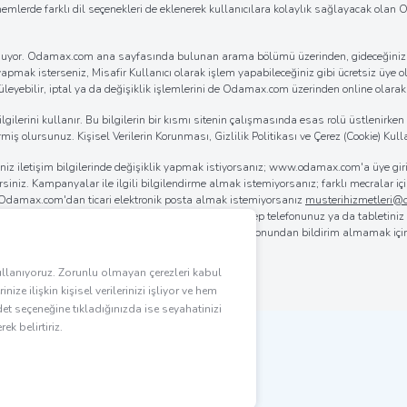
önemlerde farklı dil seçenekleri de eklenerek kullanıcılara kolaylık sağlayacak ola
k sunuyor. Odamax.com ana sayfasında bulunan arama bölümü üzerinden, gideceğiniz d
 yapmak isterseniz, Misafir Kullanıcı olarak işlem yapabileceğiniz gibi ücretsiz üye ol
eyebilir, iptal ya da değişiklik işlemlerini de Odamax.com üzerinden online olarak ko
erini kullanır. Bu bilgilerin bir kısmı sitenin çalışmasında esas rolü üstlenirken bi
iş olursunuz. Kişisel Verilerin Korunması, Gizlilik Politikası ve Çerez (Cookie) Kulla
iğiniz iletişim bilgilerinde değişiklik yapmak istiyorsanız; www.odamax.com'a üye 
lirsiniz. Kampanyalar ile ilgili bilgilendirme almak istemiyorsanız; farklı mecralar
. Odamax.com'dan ticari elektronik posta almak istemiyorsanız
musterihizmetleri
 da
0850 955 4444
'ü arayabilirsiniz. Bilgisayarınız, cep telefonunuz ya da tabletini
rılmasını sağlayabilirsiniz. Odamax.com mobil aplikasyonundan bildirim almamak iç
.