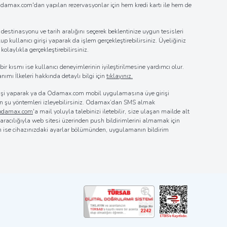
n Odamax.com'dan yapılan rezervasyonlar için hem kredi kartı ile hem de
estinasyonu ve tarih aralığını seçerek beklentinize uygun tesisleri
up kullanıcı girişi yaparak da işlem gerçekleştirebilirsiniz. Üyeliğiniz
laylıkla gerçekleştirebilirsiniz.
r kısmı ise kullanıcı deneyimlerinin iyileştirilmesine yardımcı olur.
nımı İlkeleri hakkında detaylı bilgi için
tıklayınız.
girişi yaparak ya da Odamax.com mobil uygulamasına üye girişi
 için şu yöntemleri izleyebilirsiniz. Odamax’dan SMS almak
@odamax.com
'a mail yoluyla talebinizi iletebilir, size ulaşan mailde alt
z aracılığıyla web sitesi üzerinden push bildirimlerini almamak için
in ise cihazınızdaki ayarlar bölümünden, uygulamanın bildirim