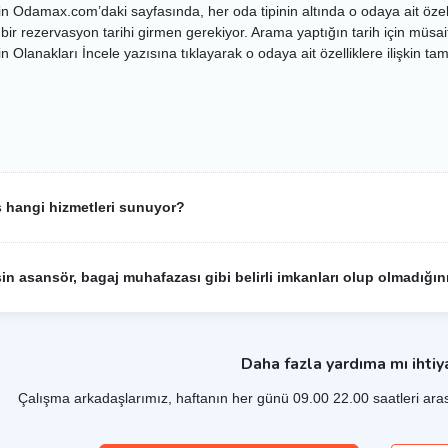
in Odamax.com’daki sayfasında, her oda tipinin altında o odaya ait özellikl
bir rezervasyon tarihi girmen gerekiyor. Arama yaptığın tarih için müsa
s hangi hizmetleri sunuyor?
sin asansör, bagaj muhafazası gibi belirli imkanları olup olmadığı
Daha fazla yardıma mı ihtiy
Çalışma arkadaşlarımız, haftanın her günü 09.00 22.00 saatleri aras