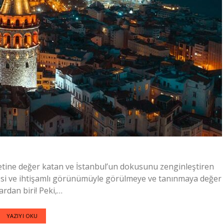
luetine değer katan ve İstanbul’un dokusunu zenginleştiren
ayesi ve ihtişamlı görünümüyle görülmeye ve tanınmaya değer
ardan biri! Peki,…
YAZIYI OKU