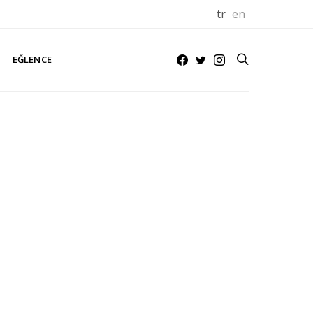
tr
en
EĞLENCE