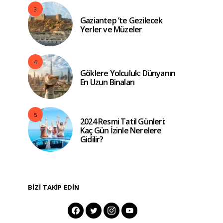
3
Gaziantep ’te Gezilecek
Yerler ve Müzeler
4
Göklere Yolculuk: Dünyanın
En Uzun Binaları
5
2024 Resmi Tatil Günleri:
Kaç Gün İzinle Nerelere
Gidilir?
BIZI TAKIP EDIN