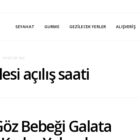
SEYAHAT
GURME
GEZILECEK YERLER
ALIŞVERIŞ
POSTS BY TAG
esi açılış saati
Göz Bebeği Galata