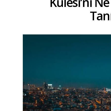
Kulesi’ni N
Tan