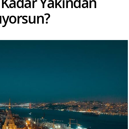
e Kadar Yakından
ıyorsun?