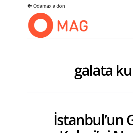
Odamax'a dön
galata kul
İstanbul’un 