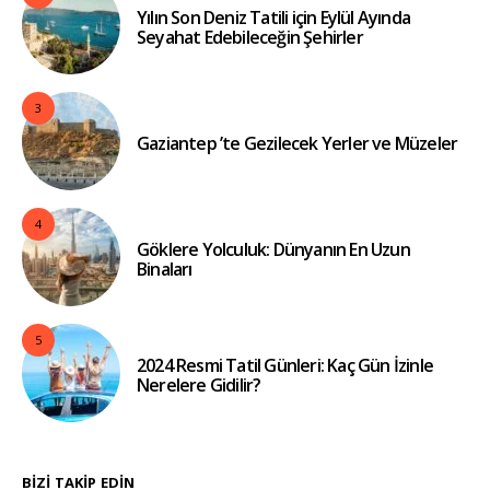
Yılın Son Deniz Tatili için Eylül Ayında
Seyahat Edebileceğin Şehirler
3
Gaziantep ’te Gezilecek Yerler ve Müzeler
4
Göklere Yolculuk: Dünyanın En Uzun
Binaları
5
2024 Resmi Tatil Günleri: Kaç Gün İzinle
Nerelere Gidilir?
BIZI TAKIP EDIN