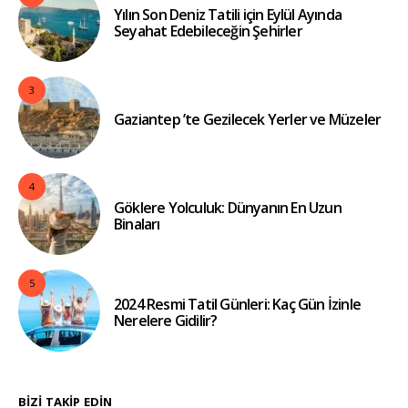
Yılın Son Deniz Tatili için Eylül Ayında
Seyahat Edebileceğin Şehirler
3
Gaziantep ’te Gezilecek Yerler ve Müzeler
4
Göklere Yolculuk: Dünyanın En Uzun
Binaları
5
2024 Resmi Tatil Günleri: Kaç Gün İzinle
Nerelere Gidilir?
BIZI TAKIP EDIN